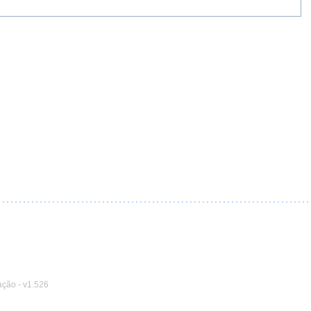
ação
-
v1.526