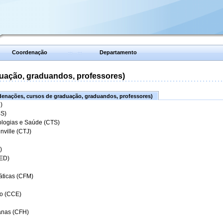
Coordenação
Departamento
uação, graduandos, professores)
enações, cursos de graduação, graduandos, professores)
)
BS)
ologias e Saúde (CTS)
nville (CTJ)
)
CED)
áticas (CFM)
o (CCE)
anas (CFH)