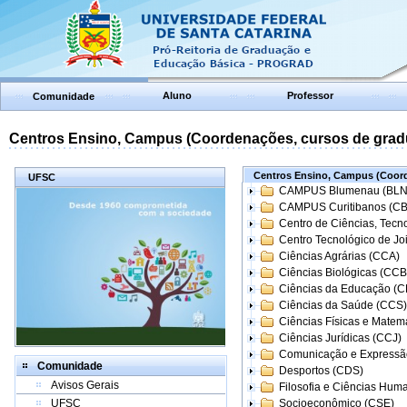
Aluno
Professor
Comunidade
Centros Ensino, Campus (Coordenações, cursos de grad
Centros Ensino, Campus (Coord
UFSC
CAMPUS Blumenau (BLN
CAMPUS Curitibanos (C
Centro de Ciências, Tecn
Centro Tecnológico de Joi
Ciências Agrárias (CCA)
Ciências Biológicas (CCB
Ciências da Educação (
Ciências da Saúde (CCS)
Ciências Físicas e Matem
Ciências Jurídicas (CCJ)
Comunicação e Expressã
Comunidade
Desportos (CDS)
Avisos Gerais
Filosofia e Ciências Hum
UFSC
Socioeconômico (CSE)