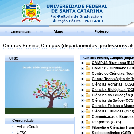
Aluno
Professor
Comunidade
Centros Ensino, Campus (departamentos, professores aloc
Centros Ensino, Campus (depart
UFSC
CAMPUS Blumenau (BL
CAMPUS Curitibanos (C
Centro de Ciências, Tec
Centro Tecnológico de Jo
Ciências Agrárias (CCA)
Ciências Biológicas (CC
Ciências da Educação (
Ciências da Saúde (CCS
Ciências Físicas e Mate
Ciências Jurídicas (CCJ
Comunicação e Express
Comunidade
Desportos (CDS)
Avisos Gerais
Filosofia e Ciências Hu
UFSC
Socioeconômico (CSE)