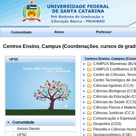
Aluno
Professor
Comunidade
Centros Ensino, Campus (Coordenações, cursos de grad
Centros Ensino, Campus (Coord
UFSC
CAMPUS Blumenau (BLN
CAMPUS Curitibanos (C
Centro de Ciências, Tecn
Centro Tecnológico de Joi
Ciências Agrárias (CCA)
Ciências Biológicas (CCB
Ciências da Educação (
Ciências da Saúde (CCS)
Ciências Físicas e Matem
Ciências Jurídicas (CCJ)
Comunicação e Expressã
Comunidade
Desportos (CDS)
Avisos Gerais
Filosofia e Ciências Hum
UFSC
Socioeconômico (CSE)