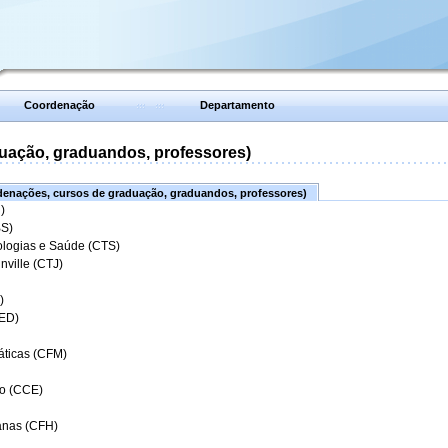
Coordenação
Departamento
uação, graduandos, professores)
enações, cursos de graduação, graduandos, professores)
)
BS)
ologias e Saúde (CTS)
nville (CTJ)
)
CED)
áticas (CFM)
o (CCE)
anas (CFH)