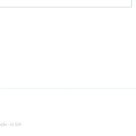
ação
-
v1.526