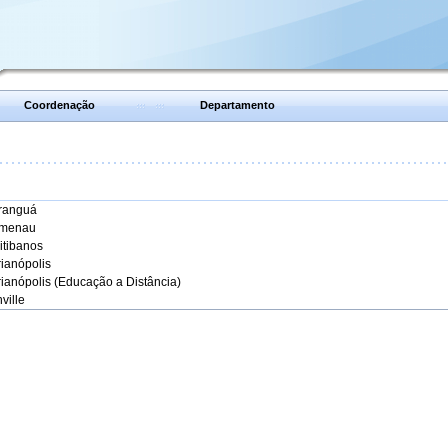
Coordenação
Departamento
aranguá
umenau
itibanos
rianópolis
rianópolis (Educação a Distância)
ville