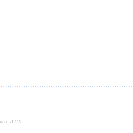
ação
-
v1.526