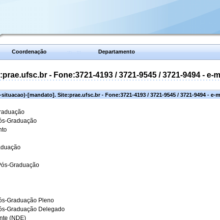
Coordenação
Departamento
prae.ufsc.br - Fone:3721-4193 / 3721-9545 / 3721-9494 - e-
situacao)-[mandato]. Site:prae.ufsc.br - Fone:3721-4193 / 3721-9545 / 3721-9494 - e-
Graduação
Pós-Graduação
nto
aduação
 Pós-Graduação
ós-Graduação Pleno
Pós-Graduação Delegado
ante (NDE)