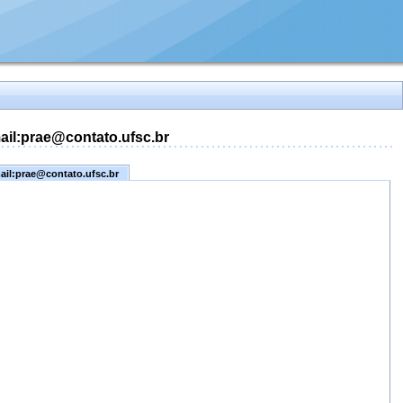
mail:prae@contato.ufsc.br
mail:prae@contato.ufsc.br