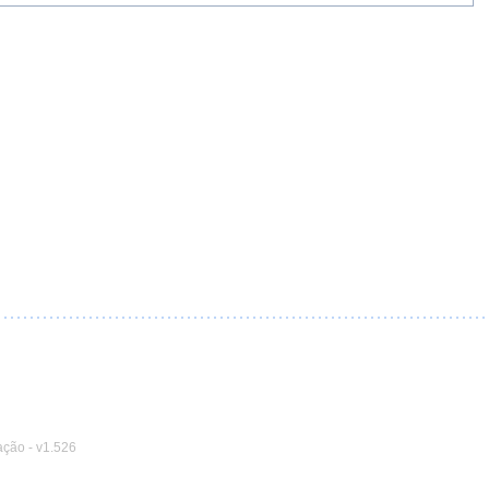
ação
-
v1.526