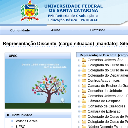
Aluno
Professor
Comunidade
Representação Discente. (cargo-situacao)-[mandato]. Site:
Representação Discente. (cargo-
UFSC
Conselho Universitário
Colegiado do Curso da 
Colegiado do Curso de 
Colegiado do Departame
Centros Acadêmicos
Camara de Ensino da Gr
Conselho da Unidade
Conselho Universitario -
Câmara de Pesquisa
Conselho de Curadores
Câmara de Extensão
Comunidade
Colegiado do Curso de P
Avisos Gerais
Colegiado do Curso de 
UFSC
Núcleo Docente Estrutur