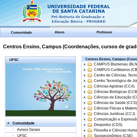
Aluno
Professor
Comunidade
Centros Ensino, Campus (Coordenações, cursos de grad
Centros Ensino, Campus (Coord
UFSC
CAMPUS Blumenau (BLN
CAMPUS Curitibanos (C
Centro de Ciências, Tecn
Centro Tecnológico de Joi
Ciências Agrárias (CCA)
Ciências Biológicas (CCB
Ciências da Educação (
Ciências da Saúde (CCS)
Ciências Físicas e Matem
Ciências Jurídicas (CCJ)
Comunicação e Expressã
Comunidade
Desportos (CDS)
Avisos Gerais
Filosofia e Ciências Hum
UFSC
Socioeconômico (CSE)