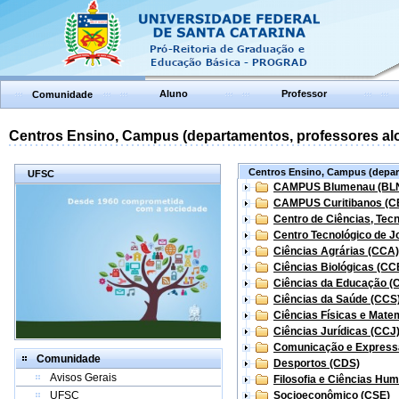
Aluno
Professor
Comunidade
Centros Ensino, Campus (departamentos, professores aloc
Centros Ensino, Campus (depart
UFSC
CAMPUS Blumenau (BL
CAMPUS Curitibanos (C
Centro de Ciências, Tec
Centro Tecnológico de Jo
Ciências Agrárias (CCA)
Ciências Biológicas (CC
Ciências da Educação (
Ciências da Saúde (CCS
Ciências Físicas e Mate
Ciências Jurídicas (CCJ
Comunicação e Express
Comunidade
Desportos (CDS)
Avisos Gerais
Filosofia e Ciências Hu
UFSC
Socioeconômico (CSE)