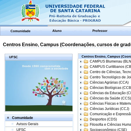
Aluno
Professor
Comunidade
Centros Ensino, Campus (Coordenações, cursos de grad
Centros Ensino, Campus (Coord
UFSC
CAMPUS Blumenau (BLN
CAMPUS Curitibanos (C
Centro de Ciências, Tecn
Centro Tecnológico de Joi
Ciências Agrárias (CCA)
Ciências Biológicas (CCB
Ciências da Educação (
Ciências da Saúde (CCS)
Ciências Físicas e Matem
Ciências Jurídicas (CCJ)
Comunicação e Expressã
Comunidade
Desportos (CDS)
Avisos Gerais
Filosofia e Ciências Hum
UFSC
Socioeconômico (CSE)