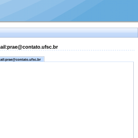
mail:prae@contato.ufsc.br
mail:prae@contato.ufsc.br