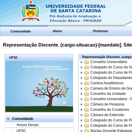
Aluno
Professor
Comunidade
Representação Discente. (cargo-situacao)-[mandato]. Site:
Representação Discente. (cargo-
UFSC
Conselho Universitário
Colegiado do Curso da 
Colegiado do Curso de 
Colegiado do Departame
Centros Acadêmicos
Camara de Ensino da Gr
Conselho da Unidade
Conselho Universitario -
Câmara de Pesquisa
Conselho de Curadores
Câmara de Extensão
Comunidade
Colegiado do Curso de P
Avisos Gerais
Colegiado do Curso de 
UFSC
Núcleo Docente Estrutur