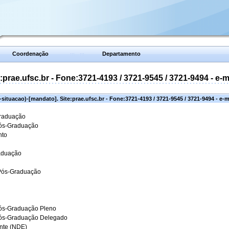
Coordenação
Departamento
prae.ufsc.br - Fone:3721-4193 / 3721-9545 / 3721-9494 - e-
situacao)-[mandato]. Site:prae.ufsc.br - Fone:3721-4193 / 3721-9545 / 3721-9494 - e-
Graduação
Pós-Graduação
nto
aduação
 Pós-Graduação
ós-Graduação Pleno
Pós-Graduação Delegado
ante (NDE)