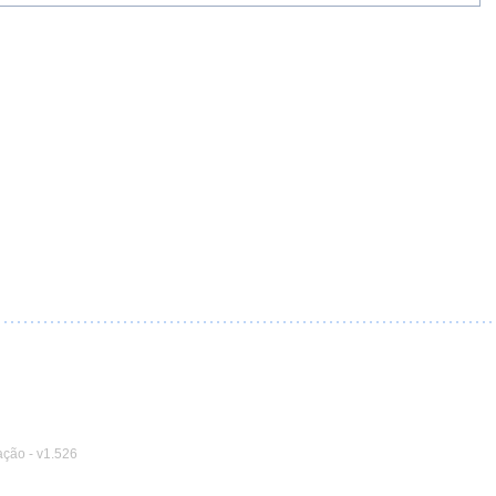
ação
-
v1.526