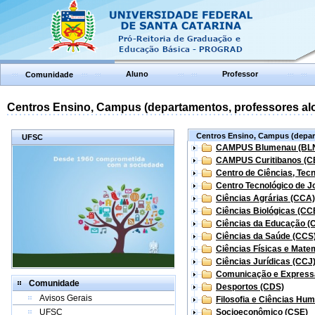
Aluno
Professor
Comunidade
Centros Ensino, Campus (departamentos, professores aloc
Centros Ensino, Campus (depart
UFSC
CAMPUS Blumenau (BL
CAMPUS Curitibanos (C
Centro de Ciências, Tec
Centro Tecnológico de Jo
Ciências Agrárias (CCA)
Ciências Biológicas (CC
Ciências da Educação (
Ciências da Saúde (CCS
Ciências Físicas e Mate
Ciências Jurídicas (CCJ
Comunicação e Express
Comunidade
Desportos (CDS)
Avisos Gerais
Filosofia e Ciências Hu
UFSC
Socioeconômico (CSE)