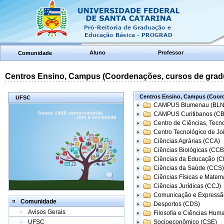
Aluno
Professor
Comunidade
Centros Ensino, Campus (Coordenações, cursos de grad
Centros Ensino, Campus (Coord
UFSC
CAMPUS Blumenau (BLN
CAMPUS Curitibanos (C
Centro de Ciências, Tecn
Centro Tecnológico de Joi
Ciências Agrárias (CCA)
Ciências Biológicas (CCB
Ciências da Educação (
Ciências da Saúde (CCS)
Ciências Físicas e Matem
Ciências Jurídicas (CCJ)
Comunicação e Expressã
Comunidade
Desportos (CDS)
Avisos Gerais
Filosofia e Ciências Hum
UFSC
Socioeconômico (CSE)