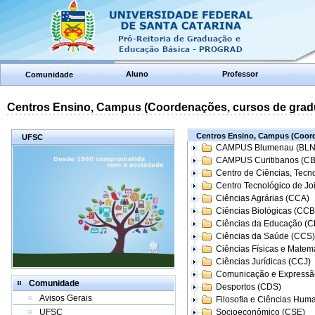
Aluno
Professor
Comunidade
Centros Ensino, Campus (Coordenações, cursos de grad
Centros Ensino, Campus (Coord
UFSC
CAMPUS Blumenau (BLN
CAMPUS Curitibanos (C
Centro de Ciências, Tecn
Centro Tecnológico de Joi
Ciências Agrárias (CCA)
Ciências Biológicas (CCB
Ciências da Educação (
Ciências da Saúde (CCS)
Ciências Físicas e Matem
Ciências Jurídicas (CCJ)
Comunicação e Expressã
Comunidade
Desportos (CDS)
Avisos Gerais
Filosofia e Ciências Hum
UFSC
Socioeconômico (CSE)