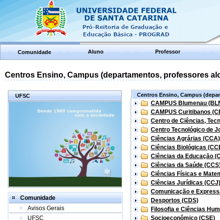
Aluno
Professor
Comunidade
Centros Ensino, Campus (departamentos, professores aloc
Centros Ensino, Campus (depart
UFSC
CAMPUS Blumenau (BL
CAMPUS Curitibanos (C
Centro de Ciências, Tec
Centro Tecnológico de Jo
Ciências Agrárias (CCA)
Ciências Biológicas (CC
Ciências da Educação (
Ciências da Saúde (CCS
Ciências Físicas e Mate
Ciências Jurídicas (CCJ
Comunicação e Express
Comunidade
Desportos (CDS)
Avisos Gerais
Filosofia e Ciências Hu
UFSC
Socioeconômico (CSE)