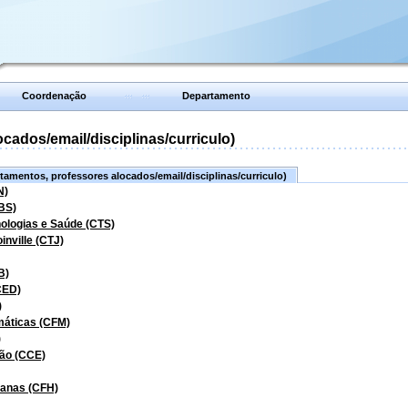
Coordenação
Departamento
ados/email/disciplinas/curriculo)
amentos, professores alocados/email/disciplinas/curriculo)
N)
BS)
nologias e Saúde (CTS)
inville (CTJ)
B)
CED)
)
máticas (CFM)
)
ão (CCE)
manas (CFH)