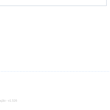
ação
-
v1.526