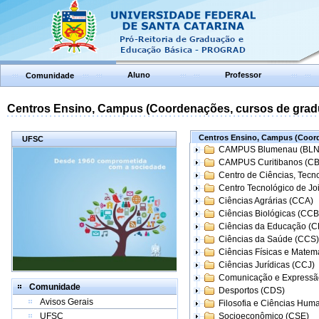
Aluno
Professor
Comunidade
Centros Ensino, Campus (Coordenações, cursos de grad
Centros Ensino, Campus (Coord
UFSC
CAMPUS Blumenau (BLN
CAMPUS Curitibanos (C
Centro de Ciências, Tecn
Centro Tecnológico de Joi
Ciências Agrárias (CCA)
Ciências Biológicas (CCB
Ciências da Educação (
Ciências da Saúde (CCS)
Ciências Físicas e Matem
Ciências Jurídicas (CCJ)
Comunicação e Expressã
Comunidade
Desportos (CDS)
Avisos Gerais
Filosofia e Ciências Hum
UFSC
Socioeconômico (CSE)