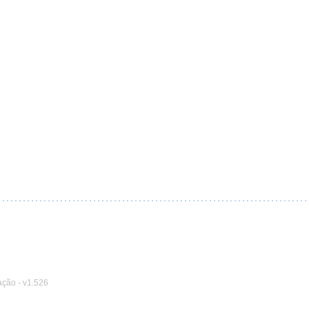
ação
-
v1.526