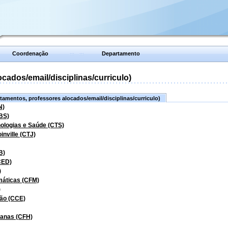
Coordenação
Departamento
ados/email/disciplinas/curriculo)
amentos, professores alocados/email/disciplinas/curriculo)
N)
BS)
nologias e Saúde (CTS)
inville (CTJ)
B)
CED)
)
máticas (CFM)
)
ão (CCE)
manas (CFH)