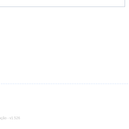
ação
-
v1.526