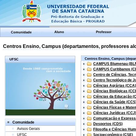
Aluno
Professor
Comunidade
Centros Ensino, Campus (departamentos, professores aloc
Centros Ensino, Campus (depart
UFSC
CAMPUS Blumenau (BL
CAMPUS Curitibanos (C
Centro de Ciências, Tec
Centro Tecnológico de Jo
Ciências Agrárias (CCA)
Ciências Biológicas (CC
Ciências da Educação (
Ciências da Saúde (CCS
Ciências Físicas e Mate
Ciências Jurídicas (CCJ
Comunicação e Express
Comunidade
Desportos (CDS)
Avisos Gerais
Filosofia e Ciências Hu
UFSC
Socioeconômico (CSE)