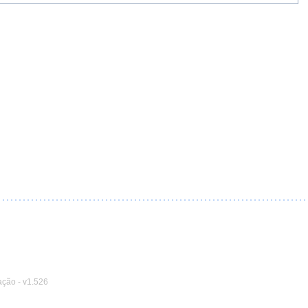
ação
-
v1.526