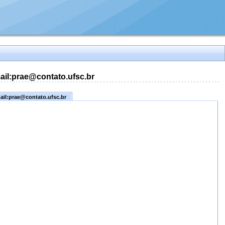
mail:prae@contato.ufsc.br
mail:prae@contato.ufsc.br