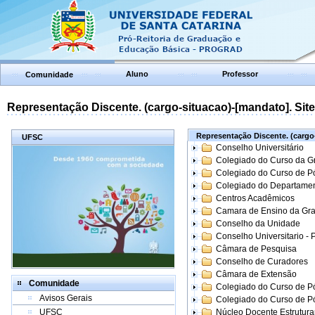
Aluno
Professor
Comunidade
Representação Discente. (cargo-situacao)-[mandato]. Site:
Representação Discente. (cargo-
UFSC
Conselho Universitário
Colegiado do Curso da 
Colegiado do Curso de 
Colegiado do Departame
Centros Acadêmicos
Camara de Ensino da Gr
Conselho da Unidade
Conselho Universitario -
Câmara de Pesquisa
Conselho de Curadores
Câmara de Extensão
Comunidade
Colegiado do Curso de P
Avisos Gerais
Colegiado do Curso de 
UFSC
Núcleo Docente Estrutur