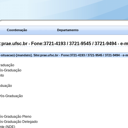
Coordenação
Departamento
prae.ufsc.br - Fone:3721-4193 / 3721-9545 / 3721-9494 - e-
situacao)-[mandato]. Site:prae.ufsc.br - Fone:3721-4193 / 3721-9545 / 3721-9494 - e-
Graduação
Pós-Graduação
nto
aduação
 Pós-Graduação
ós-Graduação Pleno
Pós-Graduação Delegado
ante (NDE)