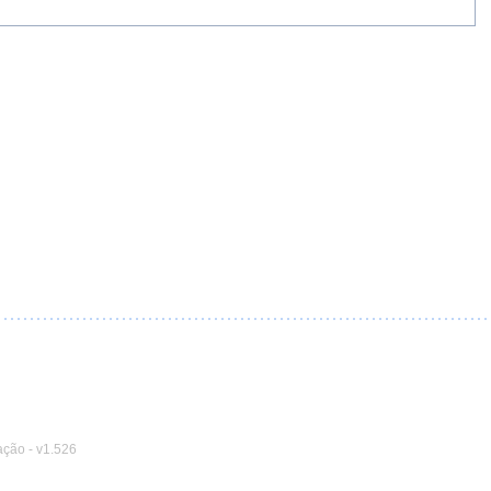
ação
-
v1.526