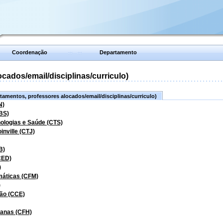
Coordenação
Departamento
ados/email/disciplinas/curriculo)
amentos, professores alocados/email/disciplinas/curriculo)
N)
BS)
nologias e Saúde (CTS)
inville (CTJ)
B)
CED)
)
máticas (CFM)
)
ão (CCE)
manas (CFH)