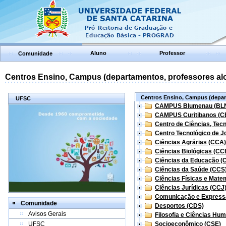
Aluno
Professor
Comunidade
Centros Ensino, Campus (departamentos, professores aloc
Centros Ensino, Campus (depart
UFSC
CAMPUS Blumenau (BL
CAMPUS Curitibanos (C
Centro de Ciências, Tec
Centro Tecnológico de Jo
Ciências Agrárias (CCA)
Ciências Biológicas (CC
Ciências da Educação (
Ciências da Saúde (CCS
Ciências Físicas e Mate
Ciências Jurídicas (CCJ
Comunicação e Express
Comunidade
Desportos (CDS)
Avisos Gerais
Filosofia e Ciências Hu
UFSC
Socioeconômico (CSE)