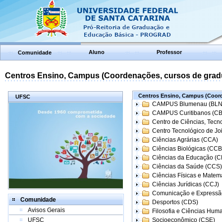
Aluno
Professor
Comunidade
Centros Ensino, Campus (Coordenações, cursos de grad
Centros Ensino, Campus (Coord
UFSC
CAMPUS Blumenau (BLN
CAMPUS Curitibanos (C
Centro de Ciências, Tecn
Centro Tecnológico de Joi
Ciências Agrárias (CCA)
Ciências Biológicas (CCB
Ciências da Educação (
Ciências da Saúde (CCS)
Ciências Físicas e Matem
Ciências Jurídicas (CCJ)
Comunicação e Expressã
Comunidade
Desportos (CDS)
Avisos Gerais
Filosofia e Ciências Hum
UFSC
Socioeconômico (CSE)