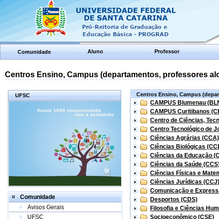
Aluno
Professor
Comunidade
Centros Ensino, Campus (departamentos, professores aloc
Centros Ensino, Campus (depart
UFSC
CAMPUS Blumenau (BL
CAMPUS Curitibanos (C
Centro de Ciências, Tec
Centro Tecnológico de Jo
Ciências Agrárias (CCA)
Ciências Biológicas (CC
Ciências da Educação (
Ciências da Saúde (CCS
Ciências Físicas e Mate
Ciências Jurídicas (CCJ
Comunicação e Express
Comunidade
Desportos (CDS)
Avisos Gerais
Filosofia e Ciências Hu
UFSC
Socioeconômico (CSE)