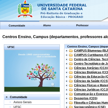
Aluno
Professor
Comunidade
Centros Ensino, Campus (departamentos, professores aloc
Centros Ensino, Campus (depart
UFSC
CAMPUS Blumenau (BL
CAMPUS Curitibanos (C
Centro de Ciências, Tec
Centro Tecnológico de Jo
Ciências Agrárias (CCA)
Ciências Biológicas (CC
Ciências da Educação (
Ciências da Saúde (CCS
Ciências Físicas e Mate
Ciências Jurídicas (CCJ
Comunicação e Express
Comunidade
Desportos (CDS)
Avisos Gerais
Filosofia e Ciências Hu
UFSC
Socioeconômico (CSE)