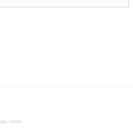
ação
-
v1.526