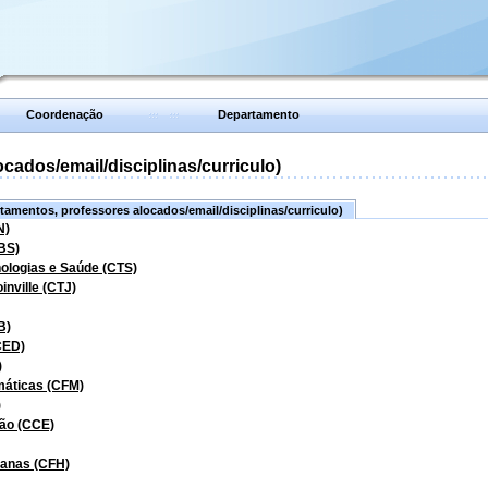
Coordenação
Departamento
ados/email/disciplinas/curriculo)
amentos, professores alocados/email/disciplinas/curriculo)
N)
BS)
nologias e Saúde (CTS)
inville (CTJ)
B)
CED)
)
máticas (CFM)
)
ão (CCE)
manas (CFH)