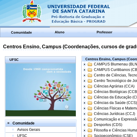
Aluno
Professor
Comunidade
Centros Ensino, Campus (Coordenações, cursos de grad
Centros Ensino, Campus (Coord
UFSC
CAMPUS Blumenau (BLN
CAMPUS Curitibanos (C
Centro de Ciências, Tecn
Centro Tecnológico de Joi
Ciências Agrárias (CCA)
Ciências Biológicas (CCB
Ciências da Educação (
Ciências da Saúde (CCS)
Ciências Físicas e Matem
Ciências Jurídicas (CCJ)
Comunicação e Expressã
Comunidade
Desportos (CDS)
Avisos Gerais
Filosofia e Ciências Hum
UFSC
Socioeconômico (CSE)