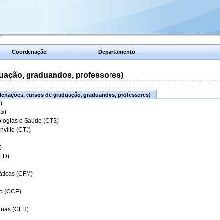
Coordenação
Departamento
uação, graduandos, professores)
enações, cursos de graduação, graduandos, professores)
)
BS)
ologias e Saúde (CTS)
nville (CTJ)
)
CED)
áticas (CFM)
o (CCE)
anas (CFH)