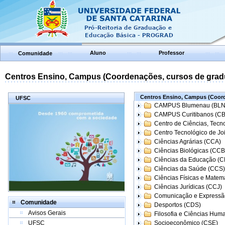
Aluno
Professor
Comunidade
Centros Ensino, Campus (Coordenações, cursos de grad
Centros Ensino, Campus (Coord
UFSC
CAMPUS Blumenau (BLN
CAMPUS Curitibanos (C
Centro de Ciências, Tecn
Centro Tecnológico de Joi
Ciências Agrárias (CCA)
Ciências Biológicas (CCB
Ciências da Educação (
Ciências da Saúde (CCS)
Ciências Físicas e Matem
Ciências Jurídicas (CCJ)
Comunicação e Expressã
Comunidade
Desportos (CDS)
Avisos Gerais
Filosofia e Ciências Hum
UFSC
Socioeconômico (CSE)