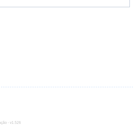
ação
-
v1.526