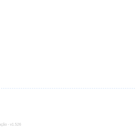
ação
-
v1.526