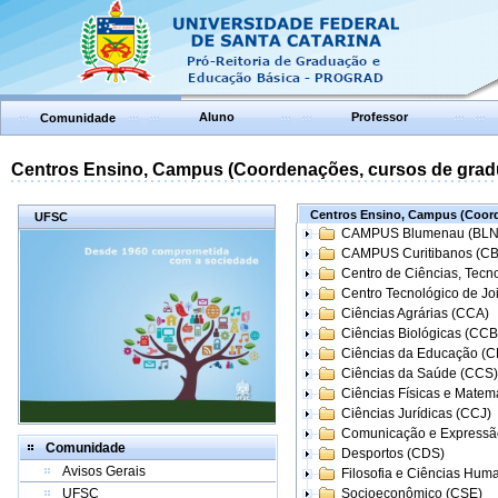
Aluno
Professor
Comunidade
Centros Ensino, Campus (Coordenações, cursos de grad
Centros Ensino, Campus (Coord
UFSC
CAMPUS Blumenau (BLN
CAMPUS Curitibanos (C
Centro de Ciências, Tecn
Centro Tecnológico de Joi
Ciências Agrárias (CCA)
Ciências Biológicas (CCB
Ciências da Educação (
Ciências da Saúde (CCS)
Ciências Físicas e Matem
Ciências Jurídicas (CCJ)
Comunicação e Expressã
Comunidade
Desportos (CDS)
Avisos Gerais
Filosofia e Ciências Hum
UFSC
Socioeconômico (CSE)