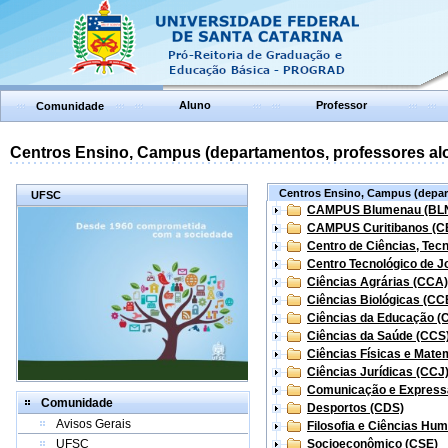
Aluno
Professor
Comunidade
Centros Ensino, Campus (departamentos, professores aloc
Centros Ensino, Campus (depart
UFSC
CAMPUS Blumenau (BL
CAMPUS Curitibanos (C
Centro de Ciências, Tec
Centro Tecnológico de Jo
Ciências Agrárias (CCA)
Ciências Biológicas (CC
Ciências da Educação (
Ciências da Saúde (CCS
Ciências Físicas e Mate
Ciências Jurídicas (CCJ
Comunicação e Express
Comunidade
Desportos (CDS)
Avisos Gerais
Filosofia e Ciências Hu
UFSC
Socioeconômico (CSE)