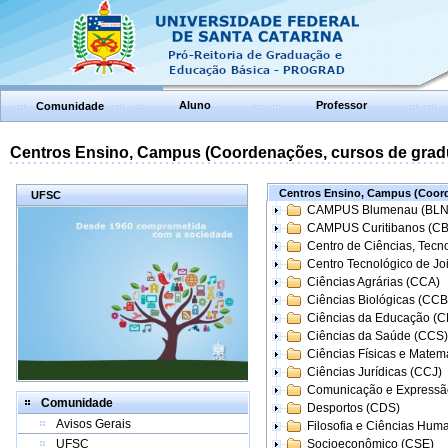
Aluno
Professor
Comunidade
Centros Ensino, Campus (Coordenações, cursos de grad
Centros Ensino, Campus (Coord
UFSC
CAMPUS Blumenau (BLN
CAMPUS Curitibanos (C
Centro de Ciências, Tecn
Centro Tecnológico de Joi
Ciências Agrárias (CCA)
Ciências Biológicas (CCB
Ciências da Educação (
Ciências da Saúde (CCS)
Ciências Físicas e Matem
Ciências Jurídicas (CCJ)
Comunicação e Expressã
Comunidade
Desportos (CDS)
Avisos Gerais
Filosofia e Ciências Hum
UFSC
Socioeconômico (CSE)