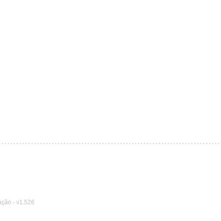
ação
-
v1.526