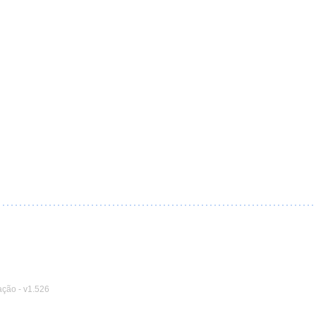
ação
-
v1.526