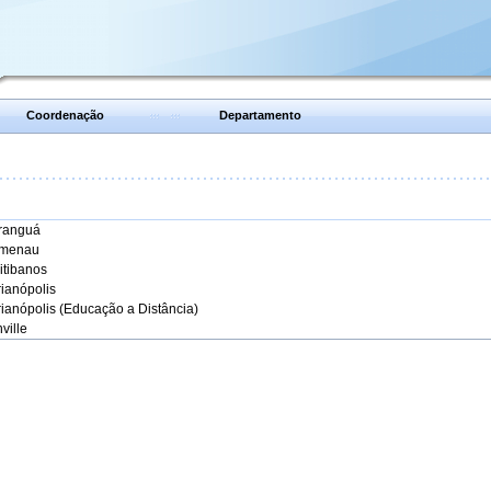
Coordenação
Departamento
aranguá
umenau
itibanos
rianópolis
rianópolis (Educação a Distância)
ville