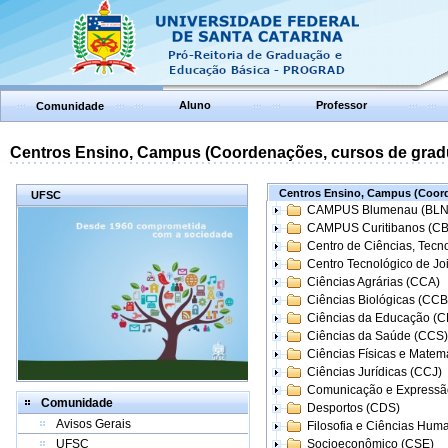
Aluno
Professor
Comunidade
Centros Ensino, Campus (Coordenações, cursos de grad
Centros Ensino, Campus (Coord
UFSC
CAMPUS Blumenau (BLN
CAMPUS Curitibanos (C
Centro de Ciências, Tecn
Centro Tecnológico de Joi
Ciências Agrárias (CCA)
Ciências Biológicas (CCB
Ciências da Educação (
Ciências da Saúde (CCS)
Ciências Físicas e Matem
Ciências Jurídicas (CCJ)
Comunicação e Expressã
Comunidade
Desportos (CDS)
Avisos Gerais
Filosofia e Ciências Hum
UFSC
Socioeconômico (CSE)