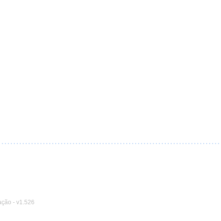
ação
-
v1.526