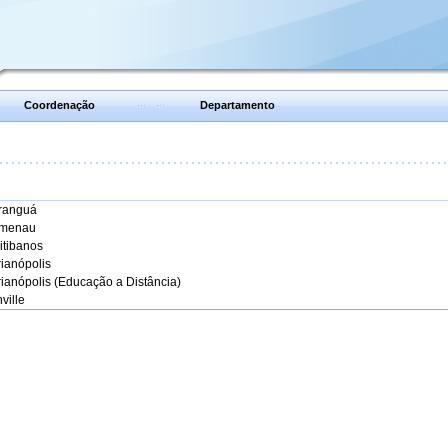
Coordenação
Departamento
aranguá
umenau
itibanos
rianópolis
rianópolis (Educação a Distância)
ville