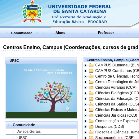
Aluno
Professor
Comunidade
Centros Ensino, Campus (Coordenações, cursos de grad
Centros Ensino, Campus (Coord
UFSC
CAMPUS Blumenau (BLN
CAMPUS Curitibanos (C
Centro de Ciências, Tecn
Centro Tecnológico de Joi
Ciências Agrárias (CCA)
Ciências Biológicas (CCB
Ciências da Educação (
Ciências da Saúde (CCS)
Ciências Físicas e Matem
Ciências Jurídicas (CCJ)
Comunicação e Expressã
Comunidade
Desportos (CDS)
Avisos Gerais
Filosofia e Ciências Hum
UFSC
Socioeconômico (CSE)