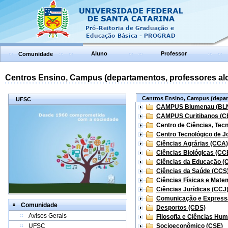
Aluno
Professor
Comunidade
Centros Ensino, Campus (departamentos, professores aloc
Centros Ensino, Campus (depart
UFSC
CAMPUS Blumenau (BL
CAMPUS Curitibanos (C
Centro de Ciências, Tec
Centro Tecnológico de Jo
Ciências Agrárias (CCA)
Ciências Biológicas (CC
Ciências da Educação (
Ciências da Saúde (CCS
Ciências Físicas e Mate
Ciências Jurídicas (CCJ
Comunicação e Express
Comunidade
Desportos (CDS)
Avisos Gerais
Filosofia e Ciências Hu
UFSC
Socioeconômico (CSE)