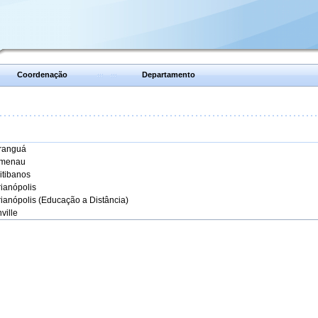
Coordenação
Departamento
aranguá
umenau
itibanos
rianópolis
rianópolis (Educação a Distância)
ville