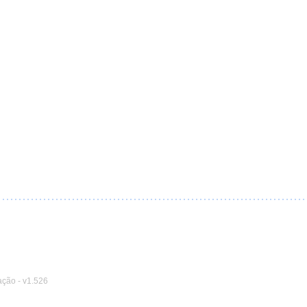
ação
-
v1.526