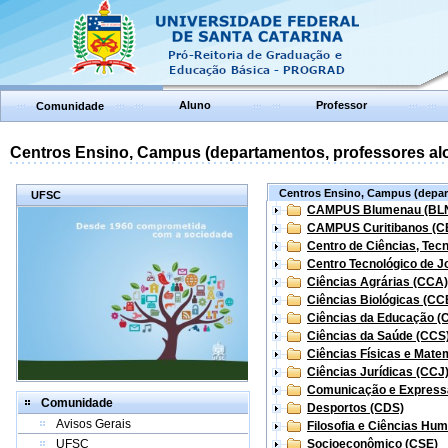
Aluno
Professor
Comunidade
Centros Ensino, Campus (departamentos, professores aloc
Centros Ensino, Campus (depart
UFSC
CAMPUS Blumenau (BL
CAMPUS Curitibanos (C
Centro de Ciências, Tec
Centro Tecnológico de Jo
Ciências Agrárias (CCA)
Ciências Biológicas (CC
Ciências da Educação (
Ciências da Saúde (CCS
Ciências Físicas e Mate
Ciências Jurídicas (CCJ
Comunicação e Express
Comunidade
Desportos (CDS)
Avisos Gerais
Filosofia e Ciências Hu
UFSC
Socioeconômico (CSE)