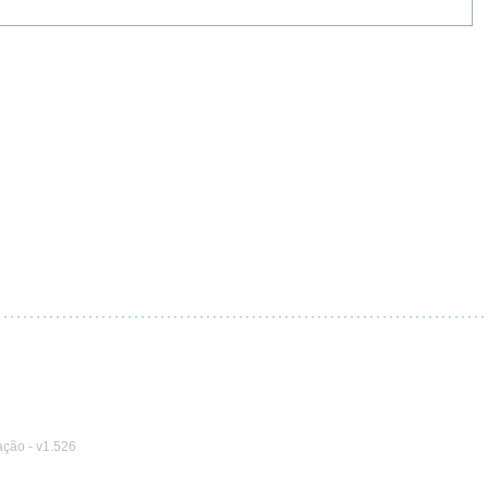
ação
-
v1.526