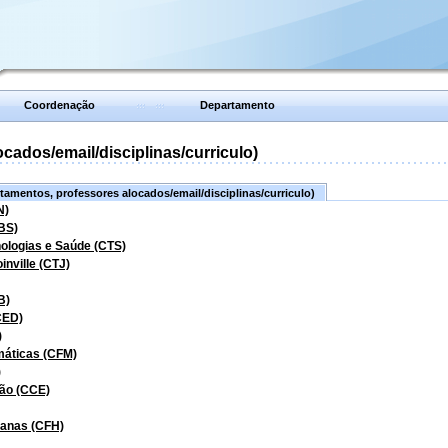
Coordenação
Departamento
ados/email/disciplinas/curriculo)
amentos, professores alocados/email/disciplinas/curriculo)
N)
BS)
nologias e Saúde (CTS)
inville (CTJ)
B)
CED)
)
máticas (CFM)
)
ão (CCE)
manas (CFH)