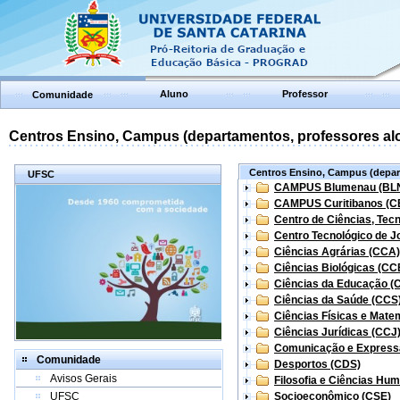
Aluno
Professor
Comunidade
Centros Ensino, Campus (departamentos, professores aloc
Centros Ensino, Campus (depart
UFSC
CAMPUS Blumenau (BL
CAMPUS Curitibanos (C
Centro de Ciências, Tec
Centro Tecnológico de Jo
Ciências Agrárias (CCA)
Ciências Biológicas (CC
Ciências da Educação (
Ciências da Saúde (CCS
Ciências Físicas e Mate
Ciências Jurídicas (CCJ
Comunicação e Express
Comunidade
Desportos (CDS)
Avisos Gerais
Filosofia e Ciências Hu
UFSC
Socioeconômico (CSE)