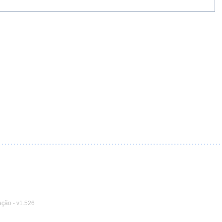
ação
-
v1.526