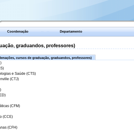
Coordenação
Departamento
uação, graduandos, professores)
enações, cursos de graduação, graduandos, professores)
)
BS)
ologias e Saúde (CTS)
nville (CTJ)
)
CED)
áticas (CFM)
o (CCE)
anas (CFH)