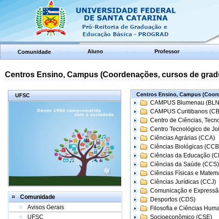
Aluno
Professor
Comunidade
Centros Ensino, Campus (Coordenações, cursos de grad
Centros Ensino, Campus (Coord
UFSC
CAMPUS Blumenau (BLN
CAMPUS Curitibanos (C
Centro de Ciências, Tecn
Centro Tecnológico de Joi
Ciências Agrárias (CCA)
Ciências Biológicas (CCB
Ciências da Educação (
Ciências da Saúde (CCS)
Ciências Físicas e Matem
Ciências Jurídicas (CCJ)
Comunicação e Expressã
Comunidade
Desportos (CDS)
Avisos Gerais
Filosofia e Ciências Hum
UFSC
Socioeconômico (CSE)