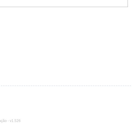
ação
-
v1.526