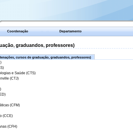
Coordenação
Departamento
uação, graduandos, professores)
enações, cursos de graduação, graduandos, professores)
)
BS)
ologias e Saúde (CTS)
nville (CTJ)
)
CED)
áticas (CFM)
o (CCE)
anas (CFH)