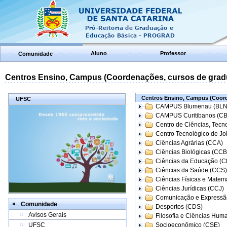
Aluno
Professor
Comunidade
Centros Ensino, Campus (Coordenações, cursos de grad
Centros Ensino, Campus (Coord
UFSC
CAMPUS Blumenau (BLN
CAMPUS Curitibanos (C
Centro de Ciências, Tecn
Centro Tecnológico de Joi
Ciências Agrárias (CCA)
Ciências Biológicas (CCB
Ciências da Educação (
Ciências da Saúde (CCS)
Ciências Físicas e Matem
Ciências Jurídicas (CCJ)
Comunicação e Expressã
Comunidade
Desportos (CDS)
Avisos Gerais
Filosofia e Ciências Hum
UFSC
Socioeconômico (CSE)