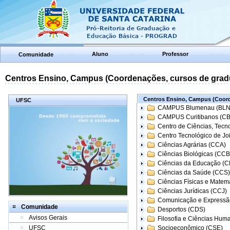
Aluno
Professor
Comunidade
Centros Ensino, Campus (Coordenações, cursos de grad
Centros Ensino, Campus (Coord
UFSC
CAMPUS Blumenau (BLN
CAMPUS Curitibanos (C
Centro de Ciências, Tecn
Centro Tecnológico de Joi
Ciências Agrárias (CCA)
Ciências Biológicas (CCB
Ciências da Educação (
Ciências da Saúde (CCS)
Ciências Físicas e Matem
Ciências Jurídicas (CCJ)
Comunicação e Expressã
Comunidade
Desportos (CDS)
Avisos Gerais
Filosofia e Ciências Hum
UFSC
Socioeconômico (CSE)