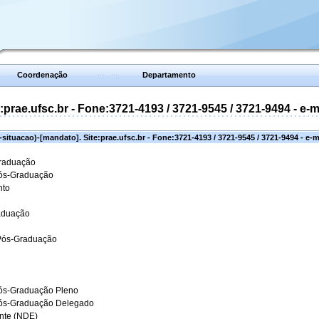
Coordenação
Departamento
prae.ufsc.br - Fone:3721-4193 / 3721-9545 / 3721-9494 - e-
situacao)-[mandato]. Site:prae.ufsc.br - Fone:3721-4193 / 3721-9545 / 3721-9494 - e-
Graduação
Pós-Graduação
nto
aduação
 Pós-Graduação
ós-Graduação Pleno
Pós-Graduação Delegado
ante (NDE)