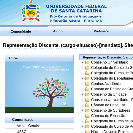
Aluno
Professor
Comunidade
Representação Discente. (cargo-situacao)-[mandato]. Site:
Representação Discente. (cargo-
UFSC
Conselho Universitário
Colegiado do Curso da 
Colegiado do Curso de 
Colegiado do Departame
Centros Acadêmicos
Camara de Ensino da Gr
Conselho da Unidade
Conselho Universitario -
Câmara de Pesquisa
Conselho de Curadores
Câmara de Extensão
Comunidade
Colegiado do Curso de P
Avisos Gerais
Colegiado do Curso de 
UFSC
Núcleo Docente Estrutur