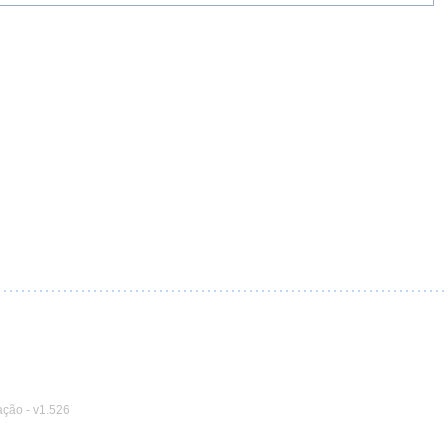
ação
-
v1.526