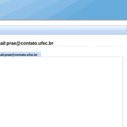
mail:prae@contato.ufsc.br
mail:prae@contato.ufsc.br