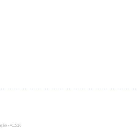
ação
-
v1.526