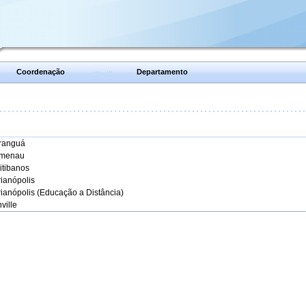
Coordenação
Departamento
aranguá
umenau
itibanos
rianópolis
rianópolis (Educação a Distância)
ville