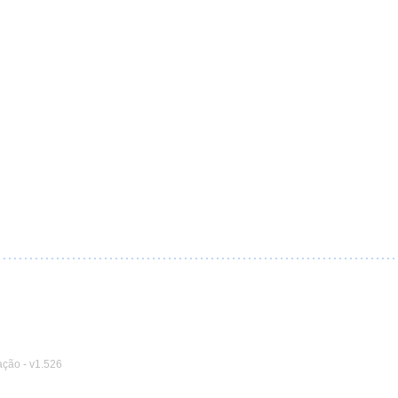
ação
-
v1.526