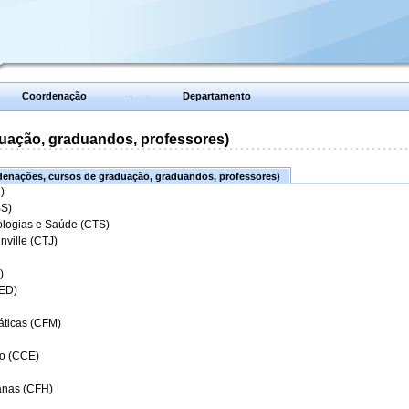
Coordenação
Departamento
uação, graduandos, professores)
enações, cursos de graduação, graduandos, professores)
)
BS)
ologias e Saúde (CTS)
nville (CTJ)
)
CED)
áticas (CFM)
o (CCE)
anas (CFH)