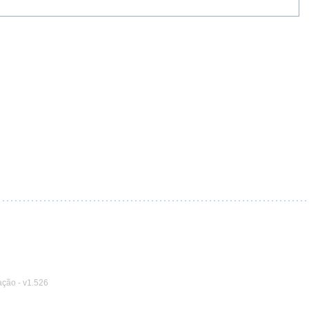
ação
-
v1.526