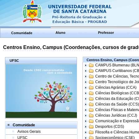
Aluno
Professor
Comunidade
Centros Ensino, Campus (Coordenações, cursos de grad
Centros Ensino, Campus (Coord
UFSC
CAMPUS Blumenau (BLN
CAMPUS Curitibanos (C
Centro de Ciências, Tecn
Centro Tecnológico de Joi
Ciências Agrárias (CCA)
Ciências Biológicas (CCB
Ciências da Educação (
Ciências da Saúde (CCS)
Ciências Físicas e Matem
Ciências Jurídicas (CCJ)
Comunicação e Expressã
Comunidade
Desportos (CDS)
Avisos Gerais
Filosofia e Ciências Hum
UFSC
Socioeconômico (CSE)