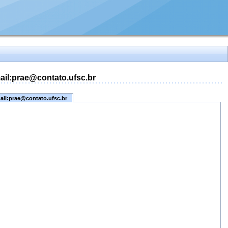
mail:prae@contato.ufsc.br
mail:prae@contato.ufsc.br