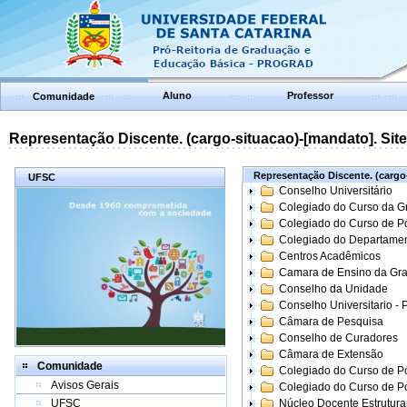
Aluno
Professor
Comunidade
Representação Discente. (cargo-situacao)-[mandato]. Site:
Representação Discente. (cargo-
UFSC
Conselho Universitário
Colegiado do Curso da 
Colegiado do Curso de 
Colegiado do Departame
Centros Acadêmicos
Camara de Ensino da Gr
Conselho da Unidade
Conselho Universitario -
Câmara de Pesquisa
Conselho de Curadores
Câmara de Extensão
Comunidade
Colegiado do Curso de P
Avisos Gerais
Colegiado do Curso de 
UFSC
Núcleo Docente Estrutur