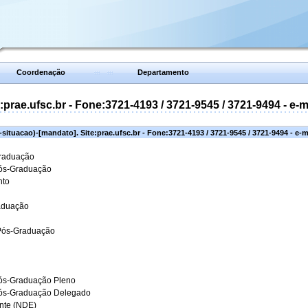
Coordenação
Departamento
prae.ufsc.br - Fone:3721-4193 / 3721-9545 / 3721-9494 - e-
situacao)-[mandato]. Site:prae.ufsc.br - Fone:3721-4193 / 3721-9545 / 3721-9494 - e-
Graduação
Pós-Graduação
nto
aduação
 Pós-Graduação
ós-Graduação Pleno
Pós-Graduação Delegado
ante (NDE)