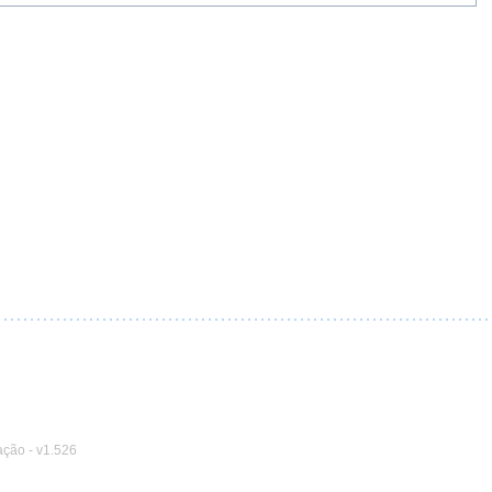
ação
-
v1.526