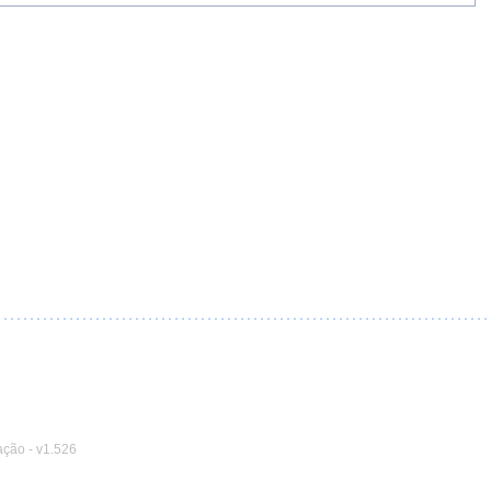
ação
-
v1.526