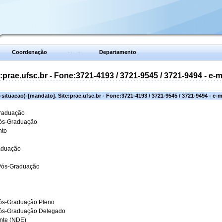
Coordenação
Departamento
prae.ufsc.br - Fone:3721-4193 / 3721-9545 / 3721-9494 - e-
situacao)-[mandato]. Site:prae.ufsc.br - Fone:3721-4193 / 3721-9545 / 3721-9494 - e-
Graduação
Pós-Graduação
nto
aduação
 Pós-Graduação
ós-Graduação Pleno
Pós-Graduação Delegado
ante (NDE)