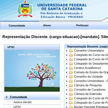
Aluno
Professor
Comunidade
Representação Discente. (cargo-situacao)-[mandato]. Site:
Representação Discente. (cargo-
UFSC
Conselho Universitário
Colegiado do Curso da 
Colegiado do Curso de 
Colegiado do Departame
Centros Acadêmicos
Camara de Ensino da Gr
Conselho da Unidade
Conselho Universitario -
Câmara de Pesquisa
Conselho de Curadores
Câmara de Extensão
Comunidade
Colegiado do Curso de P
Avisos Gerais
Colegiado do Curso de 
UFSC
Núcleo Docente Estrutur