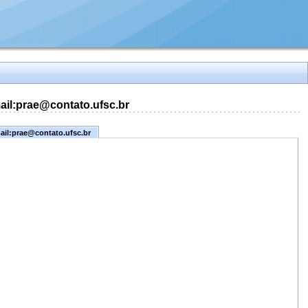
mail:prae@contato.ufsc.br
mail:prae@contato.ufsc.br