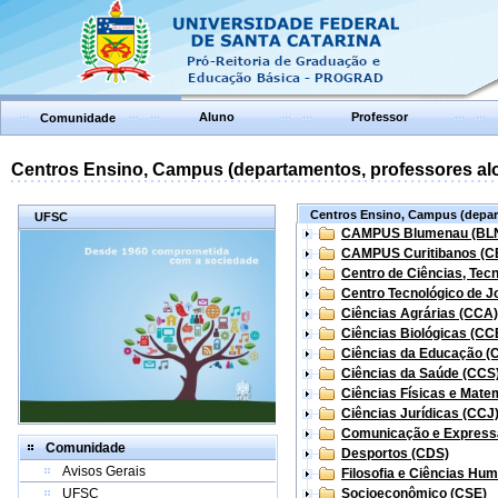
Aluno
Professor
Comunidade
Centros Ensino, Campus (departamentos, professores aloc
Centros Ensino, Campus (depart
UFSC
CAMPUS Blumenau (BL
CAMPUS Curitibanos (C
Centro de Ciências, Tec
Centro Tecnológico de Jo
Ciências Agrárias (CCA)
Ciências Biológicas (CC
Ciências da Educação (
Ciências da Saúde (CCS
Ciências Físicas e Mate
Ciências Jurídicas (CCJ
Comunicação e Express
Comunidade
Desportos (CDS)
Avisos Gerais
Filosofia e Ciências Hu
UFSC
Socioeconômico (CSE)