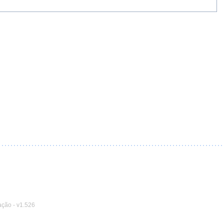
ação
-
v1.526