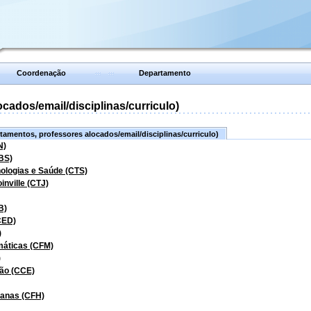
Coordenação
Departamento
ados/email/disciplinas/curriculo)
amentos, professores alocados/email/disciplinas/curriculo)
N)
BS)
nologias e Saúde (CTS)
inville (CTJ)
B)
CED)
)
máticas (CFM)
)
ão (CCE)
manas (CFH)