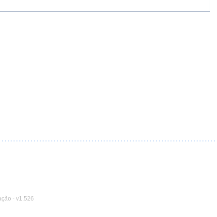
ação
-
v1.526