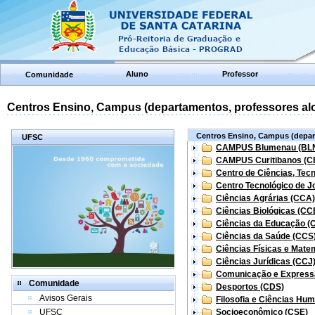
Aluno
Professor
Comunidade
Centros Ensino, Campus (departamentos, professores aloc
Centros Ensino, Campus (depart
UFSC
CAMPUS Blumenau (BL
CAMPUS Curitibanos (C
Centro de Ciências, Tec
Centro Tecnológico de Jo
Ciências Agrárias (CCA)
Ciências Biológicas (CC
Ciências da Educação (
Ciências da Saúde (CCS
Ciências Físicas e Mate
Ciências Jurídicas (CCJ
Comunicação e Express
Comunidade
Desportos (CDS)
Avisos Gerais
Filosofia e Ciências Hu
UFSC
Socioeconômico (CSE)