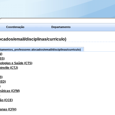
Coordenação
Departamento
ados/email/disciplinas/curriculo)
amentos, professores alocados/email/disciplinas/curriculo)
N)
BS)
nologias e Saúde (CTS)
inville (CTJ)
B)
CED)
)
máticas (CFM)
)
ão (CCE)
manas (CFH)