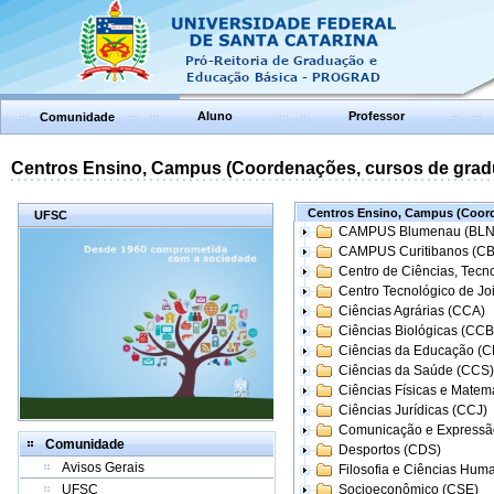
Aluno
Professor
Comunidade
Centros Ensino, Campus (Coordenações, cursos de grad
Centros Ensino, Campus (Coord
UFSC
CAMPUS Blumenau (BLN
CAMPUS Curitibanos (C
Centro de Ciências, Tecn
Centro Tecnológico de Joi
Ciências Agrárias (CCA)
Ciências Biológicas (CCB
Ciências da Educação (
Ciências da Saúde (CCS)
Ciências Físicas e Matem
Ciências Jurídicas (CCJ)
Comunicação e Expressã
Comunidade
Desportos (CDS)
Avisos Gerais
Filosofia e Ciências Hum
UFSC
Socioeconômico (CSE)