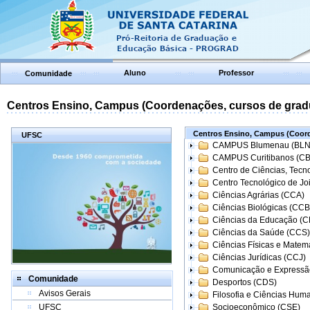
Aluno
Professor
Comunidade
Centros Ensino, Campus (Coordenações, cursos de grad
Centros Ensino, Campus (Coord
UFSC
CAMPUS Blumenau (BLN
CAMPUS Curitibanos (C
Centro de Ciências, Tecn
Centro Tecnológico de Joi
Ciências Agrárias (CCA)
Ciências Biológicas (CCB
Ciências da Educação (
Ciências da Saúde (CCS)
Ciências Físicas e Matem
Ciências Jurídicas (CCJ)
Comunicação e Expressã
Comunidade
Desportos (CDS)
Avisos Gerais
Filosofia e Ciências Hum
UFSC
Socioeconômico (CSE)