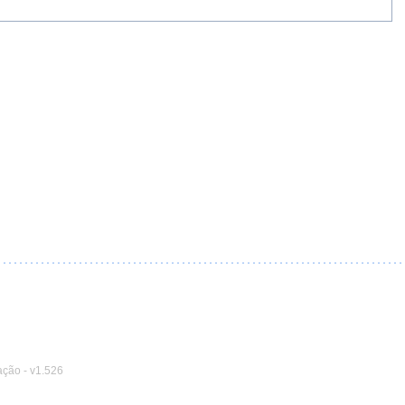
ação
-
v1.526