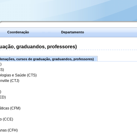
Coordenação
Departamento
uação, graduandos, professores)
enações, cursos de graduação, graduandos, professores)
)
BS)
ologias e Saúde (CTS)
nville (CTJ)
)
CED)
áticas (CFM)
o (CCE)
anas (CFH)