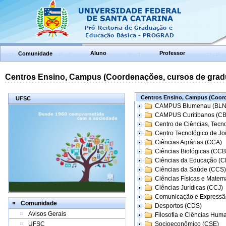
Aluno
Professor
Comunidade
Centros Ensino, Campus (Coordenações, cursos de grad
Centros Ensino, Campus (Coord
UFSC
CAMPUS Blumenau (BLN
CAMPUS Curitibanos (C
Centro de Ciências, Tecn
Centro Tecnológico de Joi
Ciências Agrárias (CCA)
Ciências Biológicas (CCB
Ciências da Educação (
Ciências da Saúde (CCS)
Ciências Físicas e Matem
Ciências Jurídicas (CCJ)
Comunicação e Expressã
Comunidade
Desportos (CDS)
Avisos Gerais
Filosofia e Ciências Hum
UFSC
Socioeconômico (CSE)